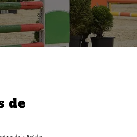
s de
ppique de la Brèche