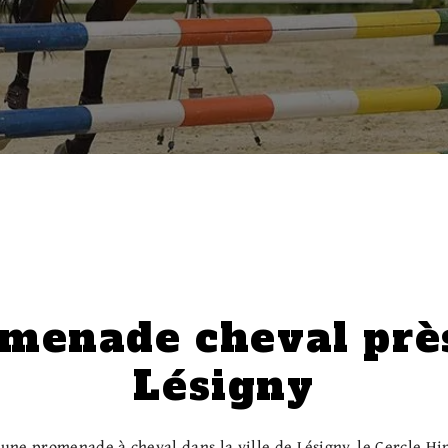
menade cheval prè
Lésigny
 une promenade à cheval dans la ville de Lésigny, le Cercle Hi