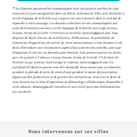
** Les données personnelles communiquées sont nécessaires aux fins de vous
contacter et sont enregistrées dans un fichier informatisé. Elles sont destinées à
Cercle Hippique de la Brêche aux Loups et ses sous-traitants dans le seul but de
répondre à votre message. Les données collectées seront communiquées aux
seuls destinataires suivants: Cercle Hippique de la Brêche aux Loups Avenue
Erasme, Ferme de la Forêt 77330 Ozoir-la-Ferrière smitoire@gmail.com. Vous
disposez de droits d’accès, de rectification, d’effacement, de portabilité, de
limitation, d’opposition, de retrait de votre consentement à tout moment et du
droit d’introduire une réclamation auprès d’une autorité de contrôle, ainsi que
d’organiser le sort de vos données post-mortem. Vous pouvez exercer ces droits
par voie postale à l'adresse Avenue Erasme, Ferme de la Forêt 77330 Ozoir-la-
Ferrière ou par courrier électronique à l'adresse smitoire@gmail.com. Un
justificatif d'identité pourra vous être demandé. Nous conservons vos données
pendant la période de prise de contact puis pendant la durée de prescription
légale aux fins probatoires et de gestion des contentieux. Vous avez le droit de
vous inscrire sur la liste d'opposition au démarchage téléphonique, disponible à
cette adresse :
Bloctel.gouv.fr
. Consultez le site cnil.fr pour plus d’informations
sur vos droits.
Nous intervenons sur ces villes