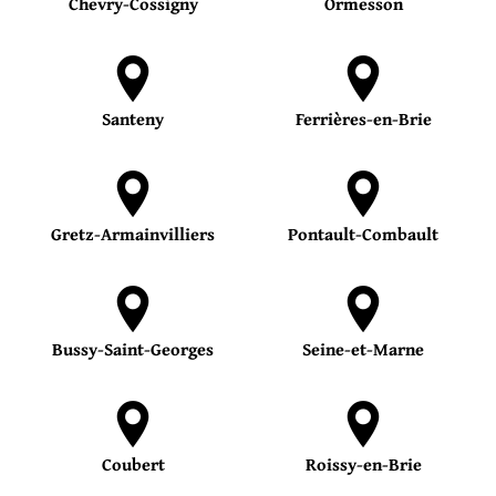
Chevry-Cossigny
Ormesson
Santeny
Ferrières-en-Brie
Gretz-Armainvilliers
Pontault-Combault
Bussy-Saint-Georges
Seine-et-Marne
Coubert
Roissy-en-Brie