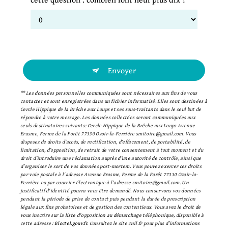
Envoyer
** Les données personnelles communiquées sont nécessaires aux fins de vous
contacter et sont enregistrées dans un fichier informatisé. Elles sont destinées à
Cercle Hippique de la Brêche aux Loups et ses sous-traitants dans le seul but de
répondre à votre message. Les données collectées seront communiquées aux
seuls destinataires suivants: Cercle Hippique de la Brêche aux Loups Avenue
Erasme, Ferme de la Forêt 77330 Ozoir-la-Ferrière smitoire@gmail.com. Vous
disposez de droits d’accès, de rectification, d’effacement, de portabilité, de
limitation, d’opposition, de retrait de votre consentement à tout moment et du
droit d’introduire une réclamation auprès d’une autorité de contrôle, ainsi que
d’organiser le sort de vos données post-mortem. Vous pouvez exercer ces droits
par voie postale à l'adresse Avenue Erasme, Ferme de la Forêt 77330 Ozoir-la-
Ferrière ou par courrier électronique à l'adresse smitoire@gmail.com. Un
justificatif d'identité pourra vous être demandé. Nous conservons vos données
pendant la période de prise de contact puis pendant la durée de prescription
légale aux fins probatoires et de gestion des contentieux. Vous avez le droit de
vous inscrire sur la liste d'opposition au démarchage téléphonique, disponible à
cette adresse :
Bloctel.gouv.fr
. Consultez le site cnil.fr pour plus d’informations