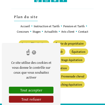
Plan du site
Accueil
Instruction et Tarifs
Pension et Tarifs
Concours
Stages
Actualités
Avis client
Contact
Centre d’équitation
Écurie de propriétaire
Centre équestre
Poney club
Équitation
Pensions pour chevaux
Stage équitation
Ce site utilise des cookies et
vous donne le contrôle sur
Concours d’équitation
ceux que vous souhaitez
Pension complète cheval
Promenade cheval
activer
Examen équitation
Coaching équitation
Tout accepter
Tout refuser