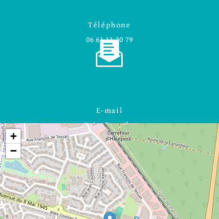
Téléphone
06 61 11 20 79
E-mail
smitoire@gmail.com
+
−