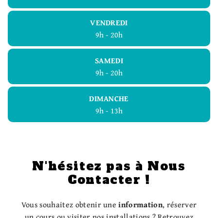
VENDREDI
9h - 20h
SAMEDI
9h - 20h
DIMANCHE
9h - 13h
N'hésitez pas à
Nous
Contacter !
Vous souhaitez obtenir une
information
, réserver
un cours ou visiter nos installations ? Retrouvez