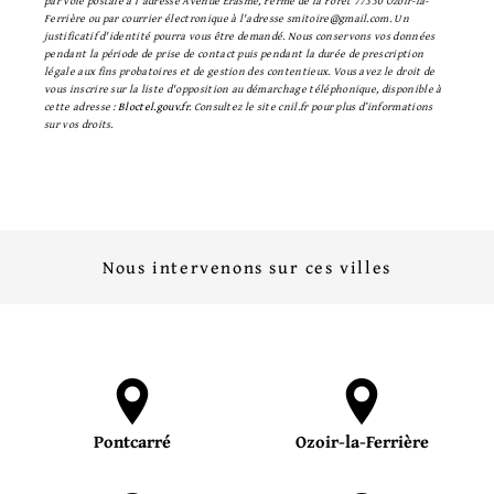
par voie postale à l'adresse Avenue Erasme, Ferme de la Forêt 77330 Ozoir-la-
Ferrière ou par courrier électronique à l'adresse smitoire@gmail.com. Un
justificatif d'identité pourra vous être demandé. Nous conservons vos données
pendant la période de prise de contact puis pendant la durée de prescription
légale aux fins probatoires et de gestion des contentieux. Vous avez le droit de
vous inscrire sur la liste d'opposition au démarchage téléphonique, disponible à
cette adresse :
Bloctel.gouv.fr
. Consultez le site cnil.fr pour plus d’informations
sur vos droits.
Nous intervenons sur ces villes
Pontcarré
Ozoir-la-Ferrière