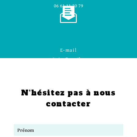
06 61 11 20 79
E-mail
smitoire@gmail.com
N'hésitez pas à nous
contacter