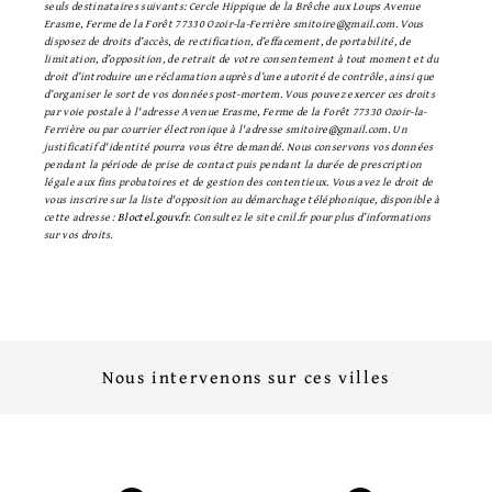
seuls destinataires suivants: Cercle Hippique de la Brêche aux Loups Avenue
Erasme, Ferme de la Forêt 77330 Ozoir-la-Ferrière smitoire@gmail.com. Vous
disposez de droits d’accès, de rectification, d’effacement, de portabilité, de
limitation, d’opposition, de retrait de votre consentement à tout moment et du
droit d’introduire une réclamation auprès d’une autorité de contrôle, ainsi que
d’organiser le sort de vos données post-mortem. Vous pouvez exercer ces droits
par voie postale à l'adresse Avenue Erasme, Ferme de la Forêt 77330 Ozoir-la-
Ferrière ou par courrier électronique à l'adresse smitoire@gmail.com. Un
justificatif d'identité pourra vous être demandé. Nous conservons vos données
pendant la période de prise de contact puis pendant la durée de prescription
légale aux fins probatoires et de gestion des contentieux. Vous avez le droit de
vous inscrire sur la liste d'opposition au démarchage téléphonique, disponible à
cette adresse :
Bloctel.gouv.fr
. Consultez le site cnil.fr pour plus d’informations
sur vos droits.
Nous intervenons sur ces villes