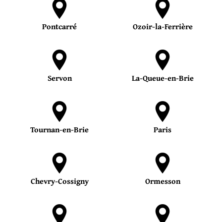
Pontcarré
Ozoir-la-Ferrière
Servon
La-Queue-en-Brie
Tournan-en-Brie
Paris
Chevry-Cossigny
Ormesson