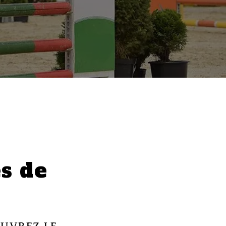
ès de
OUVREZ LE