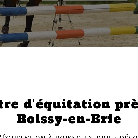
re d’équitation pr
Roissy-en-Brie
’ÉQUITATION À ROISSY-EN-BRIE : DÉC