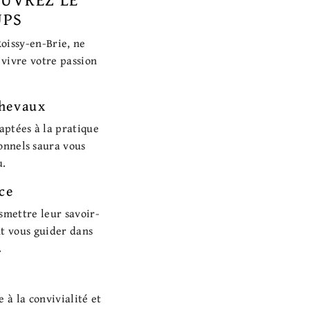
UPS
Roissy-en-Brie, ne
 vivre votre passion
chevaux
aptées à la pratique
onnels saura vous
u.
ce
smettre leur savoir-
nt vous guider dans
.
à la convivialité et