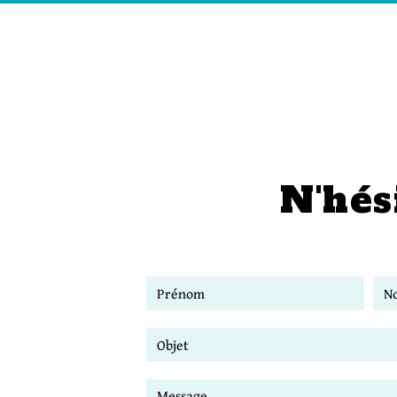
N'hés